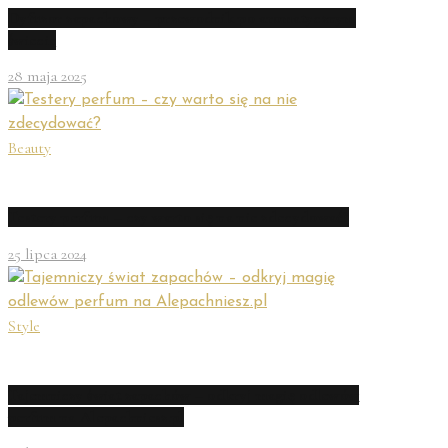
Dyfuzor zapachowy – przewodnik po aromatycznym
świecie
28 maja 2025
Beauty
Testery perfum – czy warto się na nie zdecydować?
25 lipca 2024
Style
Tajemniczy świat zapachów – odkryj magię odlewów
perfum na Alepachniesz.pl