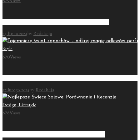
372
Views
Testery perfum – czy warto się na nie zdecydować?
25 lipca 2024
by
Redakcja
Style
670
Views
Tajemniczy świat zapachów – odkryj magię odlewów perfum na Al
27 lutego 2024
by
Redakcja
Design,
Lifestyle
676
Views
Najlepsze Świece Sojowe: Porównanie i Recenzje