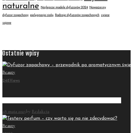
naturalne
Najlepsze modele dyfuzorów 2024
Nowoczesny
dyfuzor zapachowy
pielęgnacja ciałą
Rodzaje dyfuzorów zapachowych
swiece
sojowe
Ostatnie wpisy
Beauty
248
Views
Dyfuzor zapachowy – przewodnik po aromatycznym świecie
28 maja 2025
by
Redakcja
Beauty