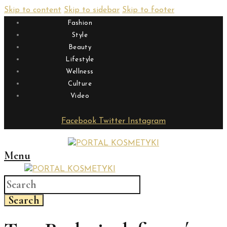
Skip to content
Skip to sidebar
Skip to footer
Fashion
Style
Beauty
Lifestyle
Wellness
Culture
Video
Facebook
Twitter
Instagram
Menu
Search