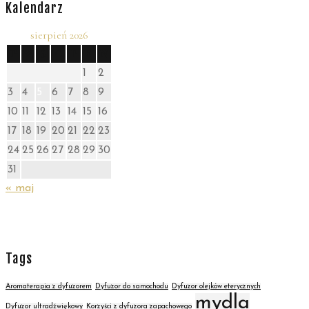
Kalendarz
sierpień 2026
P
W
Ś
C
P
S
N
1
2
3
4
5
6
7
8
9
10
11
12
13
14
15
16
17
18
19
20
21
22
23
24
25
26
27
28
29
30
31
« maj
Tags
Aromaterapia z dyfuzorem
Dyfuzor do samochodu
Dyfuzor olejków eterycznych
mydla
Dyfuzor ultradźwiękowy
Korzyści z dyfuzora zapachowego