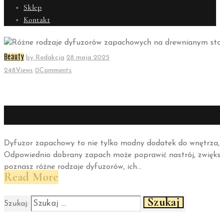
Sklep
Kontakt
Beauty
by
Redakcja
28 maja 2025
248
Views
0
Comments
Dyfuzor zapachowy – przewodnik 
Dyfuzor zapachowy to nie tylko modny dodatek do wnętrza,
Odpowiednio dobrany zapach może poprawić nastrój, zwiększ
poznasz różne rodzaje dyfuzorów, ich…
Read More
Szukaj: